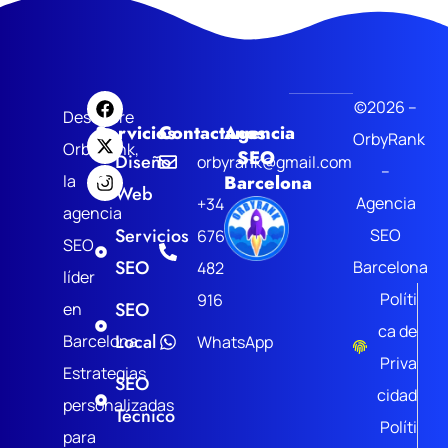
©2026 –
Descubre
Servicios
Contactanos
Agencia
OrbyRank
OrbyRank,
SEO
Diseño
orbyrank@gmail.com
–
la
Barcelona
Web
Agencia
+34
agencia
Servicios
SEO
676
SEO
SEO
Barcelona
482
líder
Políti
916
SEO
en
ca de
Local
Barcelona.
WhatsApp
Priva
Estrategias
SEO
cidad
personalizadas
Técnico
Políti
para