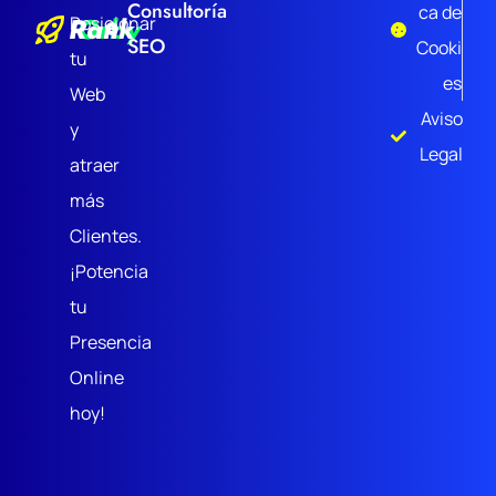
Consultoría
ca de
Rank
Orby
Posicionar
SEO
Cooki
tu
es
Web
Aviso
y
Legal
atraer
más
Clientes.
¡Potencia
tu
Presencia
Online
hoy!