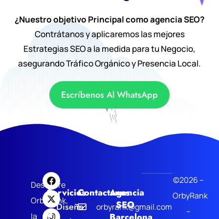
¿Nuestro objetivo Principal como agencia SEO?
Contrátanos y aplicaremos las mejores
Estrategias SEO a la medida para tu Negocio,
asegurando Tráfico Orgánico y Presencia Local.
Escríbenos Al WhatsApp
©2026 –
Descubre
Servicios
Contactanos
Agencia
OrbyRank
OrbyRank,
SEO
Diseño
orbyrank@gmail.com
–
la
Barcelona