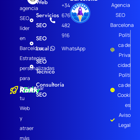
Web
Agencia
+34
agencia
Servicios
SEO
676
SEO
SEO
Barcelona
482
líder
Políti
916
SEO
en
ca de
Local
Barcelona.
WhatsApp
Priva
Estrategias
SEO
cidad
personalizadas
Técnico
Políti
para
Consultoría
ca de
Rank
Orby
Posicionar
SEO
Cooki
tu
es
Web
Aviso
y
Legal
atraer
más