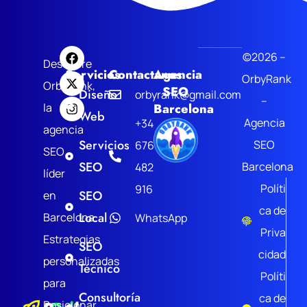
©2026 –
Descubre
Servicios
Contactanos
Agencia
OrbyRank
OrbyRank,
SEO
Diseño
orbyrank@gmail.com
–
la
Barcelona
Web
Agencia
+34
agencia
Servicios
SEO
676
SEO
SEO
Barcelona
482
líder
Políti
916
SEO
en
ca de
Local
Barcelona.
WhatsApp
Priva
Estrategias
SEO
cidad
personalizadas
Técnico
Políti
para
Consultoría
ca de
Posicionar